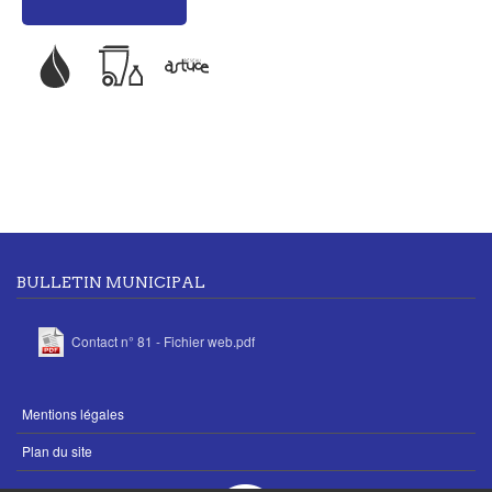
BULLETIN MUNICIPAL
Contact n° 81 - Fichier web.pdf
MENU
Mentions légales
PIED
Plan du site
DE
PAGE