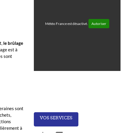
Météo France est désactivé.
Autoriser
t,
le brûlage
age est à
s sont
veraines sont
chets,
VOS SERVICES
ctions
ulièrement à