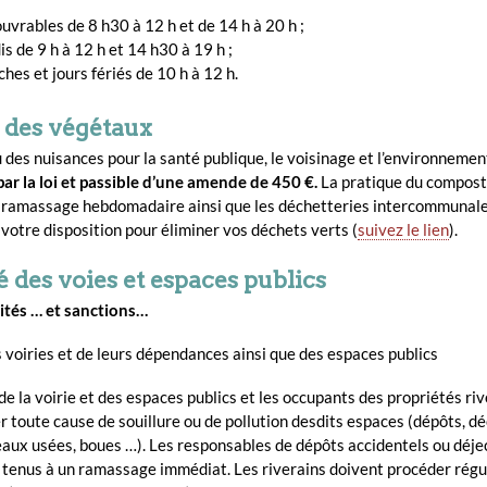
ouvrables de 8 h30 à 12 h et de 14 h à 20 h ;
s de 9 h à 12 h et 14 h30 à 19 h ;
hes et jours fériés de 10 h à 12 h.
 des végétaux
des nuisances pour la santé publique, le voisinage et l’environnemen
 par la loi et passible d’une amende de 450 €.
La pratique du compost
e ramassage hebdomadaire ainsi que les déchetteries intercommunale
votre disposition pour éliminer vos déchets verts (
suivez le lien
).
 des voies et espaces publics
ités … et sanctions…
 voiries et de leurs dépendances ainsi que des espaces publics
e la voirie et des espaces publics et les occupants des propriétés ri
r toute cause de souillure ou de pollution desdits espaces (dépôts, dé
eaux usées, boues …). Les responsables de dépôts accidentels ou déje
 tenus à un ramassage immédiat. Les riverains doivent procéder rég