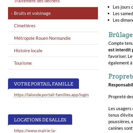
Traitement des déchets
Les jours 
Bruits et voisinage
Les samedi
Les dimanc
Cimetières
Brûlage
Métropole Rouen Normandie
Compte tenu 
est interdit
Histoire locale
favoriser. L
également à 
Tourisme
Propreté
VOTRE PORTAIL FAMILLE
Responsabil
https://lalonde.portail-familles.app/login
Propreté des
Les usagers d
tenus d’évite
LOCATIONS DE SALLES
poussières, 
canines sont
https://www.mairie-la-