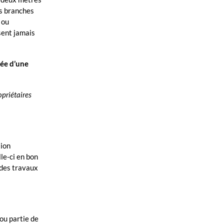
es branches
 ou
sent jamais
dée d’une
opriétaires
tion
lle-ci en bon
 des travaux
 ou partie de