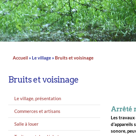
Accueil
Le village
Bruits et voisinage
Fil
d'Ariane
Bruits et voisinage
MENU
Le village, présentation
GAUCHE
Arrêté r
Commerces et artisans
Les travaux d
Salle à louer
d’appareils 
sonore, peu