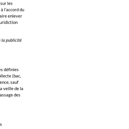
sur les
à l’accord du
faire enlever
uridiction
 la publicité
s définies
llecte (bac,
ence, sauf
 veille de la
 passage des
es