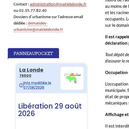
Contact :
administration@mairielalonde.fr
au moins de 
ou 02.35.77.82.40
et les racine
Dossiers d’urbanisme
sur l’adresse email
occupants. L
dédiée :
demandes-
sur le domain
urbanisme@mairielalonde.fr
Il est rappe
déclaration 
PANNEAUPOCKET
Tout dépôt de
d’assurer le 
Occupation 
L’occupation 
municipale. S
état de propr
mécaniques s
Affichage et 
Il est interd