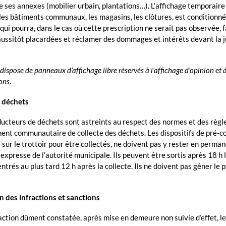
de ses annexes (mobilier urbain, plantations…). L’affichage temporaire 
 les bâtiments communaux, les magasins, les clôtures, est conditionné 
qui pourra, dans le cas où cette prescription ne serait pas observée, 
 aussitôt placardées et réclamer des dommages et intérêts devant la j
spose de panneaux d’affichage libre réservés à l’affichage d’opinion et à
ons.
s déchets
ducteurs de déchets sont astreints au respect des normes et des règle
ment communautaire de collecte des déchets. Les dispositifs de pré-co
sur le trottoir pour être collectés, ne doivent pas y rester en perman
expresse de l’autorité municipale. Ils peuvent être sortis après 18 h la
entrés au plus tard 12 h après la collecte. Ils ne doivent pas gêner le
 des infractions et sanctions
raction dûment constatée, après mise en demeure non suivie d’effet, l