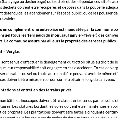
 (balayage ou désherbage) du trottoir et des dépendances situés au d
es déchets doivent être récupérés et déposés dans la poubelle adéquat
 défendu de les abandonner sur l’espace public, ou de les pousser da
 avaloirs.
u’en complément, une entreprise est mandatée par la commune po
suel (tous les 1ers jeudi du mois, sauf janvier- février) des caniv
rs. La commune assure par ailleurs la propreté des espaces publics.
 – Verglas
 sont tenus d’effectuer le déneigement du trottoir situé au droit de l
 que leur responsabilité soit engagée en cas d’accident. En cas de vergl
iser du sable, du sel ou toute autre matière pouvant avoir le même eff
ces doivent être mises en cordon sur le trottoir le long du caniveau.
antations et entretien des terrains privés
non bâtis et inoccupés doivent être clos et entretenus par les soins et
étaires. Les clôtures bordant les voies doivent être maintenues en bo
et de propreté. Les plantations doivent être faites à cinquante centim
lignement pour les arbustes de moins de deux mètres de hauteur, ou 