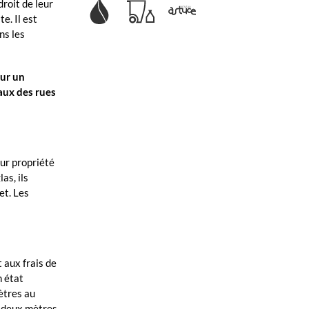
roit de leur
e. Il est
ns les
ur un
eaux des rues
eur propriété
as, ils
et. Les
 aux frais de
n état
ètres au
à deux mètres