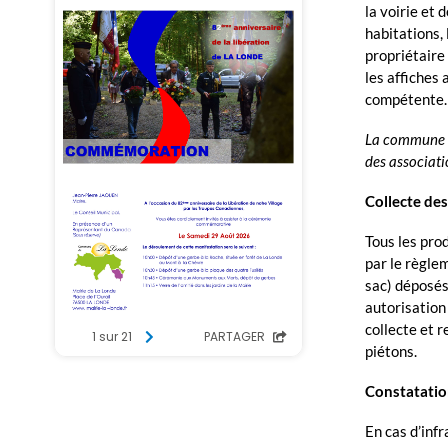
la voirie et 
habitations,
propriétaire 
les affiches
compétente.
La commune di
des associati
Collecte de
Tous les pro
par le règle
sac) déposés 
autorisation 
collecte et r
piétons.
Constatation
En cas d’inf