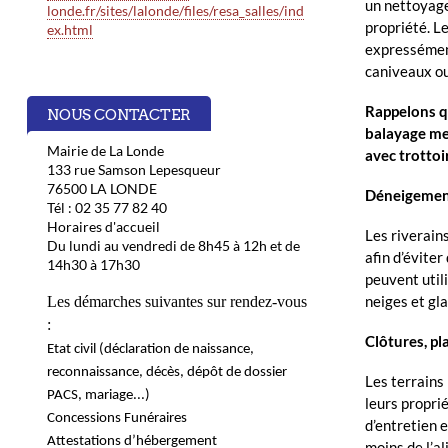
un nettoyage
londe.fr/sites/lalonde/files/resa_salles/ind
propriété. L
ex.html
expressément
caniveaux ou
Rappelons q
NOUS CONTACTER
balayage men
Mairie de La Londe
avec trottoi
133 rue Samson Lepesqueur
76500 LA LONDE
Déneigement
Tél : 02 35 77 82 40
Horaires d'accueil
Les riverains
Du lundi au vendredi de 8h45 à 12h et de
afin d’éviter
14h30 à 17h30
peuvent util
neiges et gla
Les démarches suivantes sur rendez-vous
:
Clôtures, pl
Etat civil
(déclaration de naissance,
reconnaissance, décès, dépôt de dossier
Les terrains 
PACS, mariage...)
leurs propri
Concessions Funéraires
d’entretien 
Attestations d’hébergement
moins de l’a