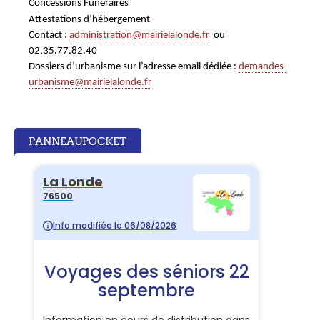
Concessions Funéraires
Attestations d’hébergement
Contact :
administration@mairielalonde.fr
ou
02.35.77.82.40
Dossiers d’urbanisme
sur l’adresse email dédiée :
demandes-
urbanisme@mairielalonde.fr
PANNEAUPOCKET